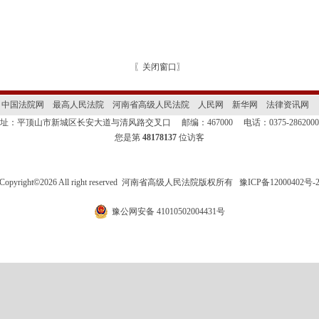
〖
关闭窗口
〗
中国法院网
最高人民法院
河南省高级人民法院
人民网
新华网
法律资讯网
地址：平顶山市新城区长安大道与清风路交叉口
邮编：467000
电话：0375-28620
您是第
48178137
位访客
Copyright
©
2026 All right reserved 河南省高级人民法院版权所有
豫ICP备12000402号-
豫公网安备 41010502004431号