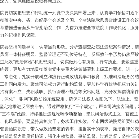
深入，党风廉政建设取得新成效。
要切实把思想和行动统一到党中央决策部署上来，认真学习领悟习近平
彻落实中央、省、市纪委全会以及全国、全省法院党风廉政建设工作会议
举措推进全面从严管党治院工作，为奋力推进全市法院工作现代化，服务
力的纪律作风保障。
要坚持问题导向，认清当前形势。分析查摆查处违法违纪案件情况，清
风腐一体特征明显、监督管理还不到位等特点，反腐败斗争形势仍然严峻
过此次“政治体检”和思想洗礼，切实做到心有所畏，行有所止。要聚焦
统领，更加有力地贯彻落实党中央重大决策部署和上级工作要求。进一步
、常态化，扎实开展树立和践行正确政绩观学习教育，找准司法服务的结
工作同向发力。聚焦司法权力运行制约监督，更加科学有效地把权力关进
治有案不立、失职渎职、执行管理不规范等突出问题，充分发挥信访案件
，深化“一张网”风险防控系统应用，确保司法权力在阳光下、轨道上、
醒坚定地推进反腐败斗争。通过严格执行“三个规定”，严查司法掮客问题
“三不腐”效能。持续推进违规吃喝专项整治，坚决纠治形式主义、官僚
、化风成俗。要坚持真抓实干，务求工作实效。全市两级法院党组要扛稳
管党治院职责，带头做政治坚定的表率、担当实干的表率、廉洁自律的表
内部监督力量贯通协调，强化主动监督、事前监督、过程监督，坚持“三