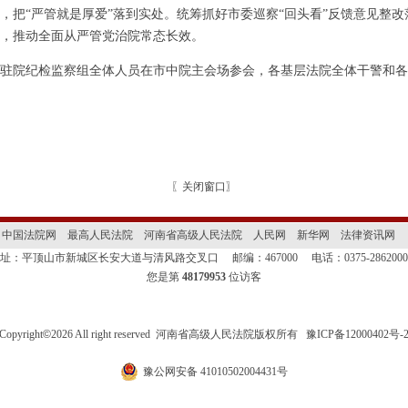
，把“严管就是厚爱”落到实处。统筹抓好市委巡察“回头看”反馈意见整
，推动全面从严管党治院常态长效。
院纪检监察组全体人员在市中院主会场参会，各基层法院全体干警和各
〖
关闭窗口
〗
中国法院网
最高人民法院
河南省高级人民法院
人民网
新华网
法律资讯网
地址：平顶山市新城区长安大道与清风路交叉口
邮编：467000
电话：0375-28620
您是第
48179953
位访客
Copyright
©
2026 All right reserved 河南省高级人民法院版权所有
豫ICP备12000402号-
豫公网安备 41010502004431号