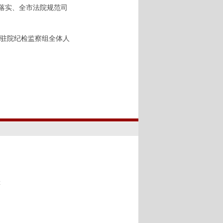
改落实、全市法院规范司
驻院纪检监察组全体人
00
2