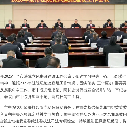
2026年全市法院党风廉政建设工作会议，传达学习中央、省、市纪委
精神，通报2025年驻院纪检监察组工作情况，围绕落实“三个更加”重要要求
反腐败斗争工作。市中院党组书记、院长史昶伟出席会议并讲话，市纪委
。会议由市中院党组副书记、副院长闫宝主持。
，市中院党组坚决扛起管党治院政治责任，在市委坚强领导和市纪委监委
入贯彻中央八项规定精神学习教育，集中整治群众身边不正之风和腐败问
，自觉主动接受党委政法委执法司法专项检查，持续推进正风肃纪反腐，