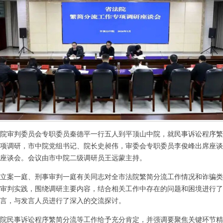
院审判委员会专职委员秦德平一行五人到平顶山中院，就民事诉讼程序繁
项调研，市中院党组书记、院长史昶伟，审委会专职委员李俊峰出席座谈
座谈会。会议由市中院二级调研员王远蒙主持。
案一庭、刑事审判一庭有关同志对全市法院繁简分流工作情况和诈骗类
审判实践，围绕调研主要内容，结合相关工作中存在的问题和困境进行了
言，与发言人员进行了深入的交流探讨。
民事诉讼程序繁简分流等工作给予充分肯定，并强调要聚焦关键环节精