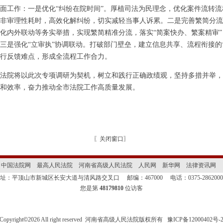
面工作：一是优化“纠纷在院时间”。厚植司法为民理念，优化案件流转
非审理性耗时，高效化解纠纷，切实减轻当事人诉累。二是完善繁简分流
化内外联动等务实举措，实现繁简精准分流，落实“简案快办、繁案精审
三是强化“立审执”协调联动。打破部门壁垒，建立信息共享、流程衔接
行反馈难点，形成全流程工作合力。
院将以此次专项调研为契机，树立和践行正确政绩观，坚持多措并举，
和效率，奋力推动全市法院工作高质量发展。
〖
关闭窗口
〗
中国法院网
最高人民法院
河南省高级人民法院
人民网
新华网
法律资讯网
地址：平顶山市新城区长安大道与清风路交叉口
邮编：467000
电话：0375-28620
您是第
48179810
位访客
Copyright
©
2026 All right reserved 河南省高级人民法院版权所有
豫ICP备12000402号-