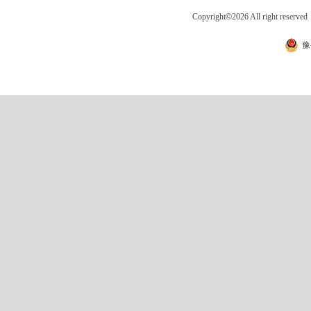
Copyright
©
2026 All right 
豫