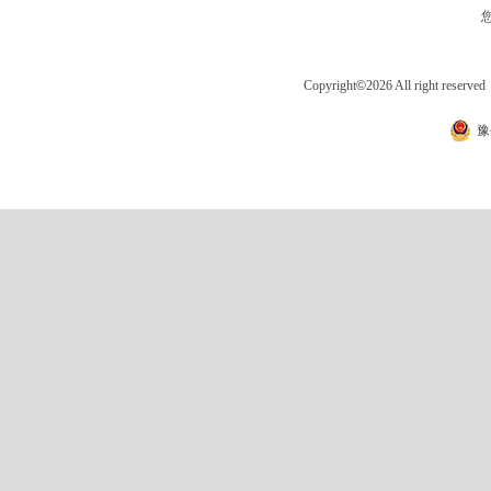
Copyright
©
2026 All right 
豫