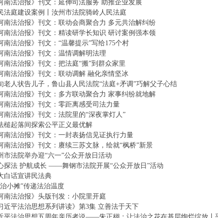
河南法治报》刊文：延伸司法服务 助推企业发展
民法庭建设案例丨汝州市法院骑岭人民法庭
河南法治报》刊文：联动会商聚合力 多元共治解纠纷
河南法治报》刊文：精读研学长知识 研讨案例强本领
河南法治报》刊文：“温馨提示”写给175个村
河南法治报》刊文：温情调解明法理
河南法治报》刊文：把法庭“搬”到群众家里
河南法治报》刊文：联动调解 融化亲情坚冰
旬老人状告儿子，鲁山县人民法院“法庭+矛调”巧解父子心结
河南法治报》刊文：多方联动聚合力 家事纠纷就地解
河南法治报》刊文：零距离感受司法力量
河南法治报》刊文：法院里的“深夜掌灯人”
法槌起落间探索公平正义最优解
河南法治报》刊文：一封表扬信见证执行力量
河南法治报》刊文：赓续三苏文脉，绘就“枫桥”新景
州市法院举办迎“六一”公众开放日活动
心探法 护航成长 ——舞钢市法院开展“公众开放日”活动
大白话宣讲民法典
法治小摊”传递法治温度
河南法治报》头版刊发：小院里开庭
习近平法治思想系列讲读》第3集 立善法于天下
近平法治思想五周年亲历者说——朱正栩：让法治之花在基层绚烂绽放丨