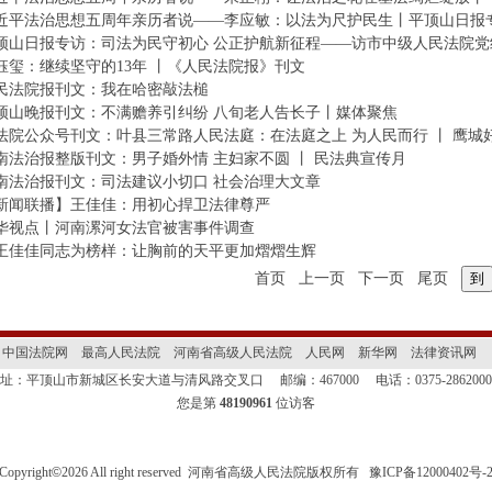
近平法治思想五周年亲历者说——李应敏：以法为尺护民生丨平顶山日报
顶山日报专访：司法为民守初心 公正护航新征程——访市中级人民法院党组
钰玺：继续坚守的13年 丨《人民法院报》刊文
民法院报刊文：我在哈密敲法槌
顶山晚报刊文：不满赡养引纠纷 八旬老人告长子丨媒体聚焦
法院公众号刊文：叶县三常路人民法庭：在法庭之上 为人民而行 丨 鹰城好
南法治报整版刊文：男子婚外情 主妇家不圆 丨 民法典宣传月
南法治报刊文：司法建议小切口 社会治理大文章
新闻联播】王佳佳：用初心捍卫法律尊严
华视点丨河南漯河女法官被害事件调查
王佳佳同志为榜样：让胸前的天平更加熠熠生辉
首页
上一页
下一页
尾页
中国法院网
最高人民法院
河南省高级人民法院
人民网
新华网
法律资讯网
地址：平顶山市新城区长安大道与清风路交叉口
邮编：467000
电话：0375-28620
您是第
48190961
位访客
Copyright
©
2026 All right reserved 河南省高级人民法院版权所有
豫ICP备12000402号-