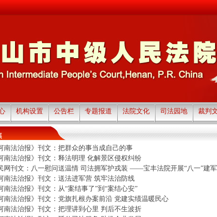
心
机构设置
公告栏
专题报道
法院文化
司法园地
裁判
焦
河南法治报》刊文：把群众的事当成自己的事
河南法治报》刊文：释法明理 化解景区侵权纠纷
民网刊文：八一慰问送温情 司法拥军护戎装 ——宝丰法院开展“八一”建军
河南法治报》刊文：送法进军营 筑牢法治防线
河南法治报》刊文：从“案结事了”到“案结心安”
河南法治报》刊文：党旗扎根办案前沿 党建实绩温暖民心
河南法治报》刊文：把理讲到心里 判后不生波折