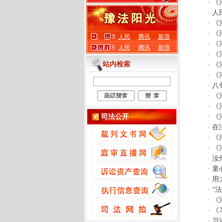
·
《
·
人
·
《
·
《
人民
腾讯
新浪
·
《
人民
腾讯
新浪
·
《
站内检索
·
《
·
《
·
八
·
《
·
《
司法公开
·
《
·
在
·
《
·
《
·
汝
·
童
·
用
·
“
·
《
·
《
·
习