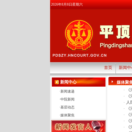
2026年8月8日星期六
首页
新闻中
新闻中心
媒体聚
·
《
·
新闻速递
·
《
·
中院新闻
·
人
·
基层动态
·
《
·
《
·
媒体聚焦
·
《
·
《