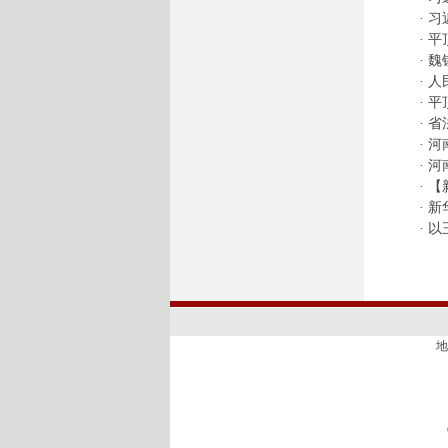
·
习
·
平
·
魏
·
人
·
平
·
省
·
河
·
河
·
【
·
新
·
以