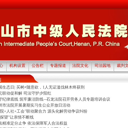
心
机构设置
公告栏
专题报道
法院文化
司法园地
裁判
态
国生态日| 买树≠随意砍，1人无证滥伐林木终获刑
元联动促和解 司法守护夕阳红
守纪律底线 筑牢廉洁防线--石龙法院召开劳务人员专题培训会议
州市法院开展暑期实习生公众开放日活动
法院+人社+工会”联动聚合力 源头化解劳动争议纠纷
云探望”让亲情不断线
法精准定分止争 依法保障军人合法权益