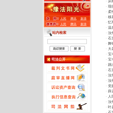
·
从
·
现
·
柔
·
移
人民
腾讯
新浪
·
忆
人民
腾讯
新浪
·
温
站内检索
·
汝
·
石
·
舞
·
大
·
宝
司法公开
·
宝
·
跳
·
石
·
汝
·
汝
·
党
·
薛
·
人
·
汝
·
叶
·
石