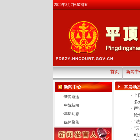
2026年8月7日星期五
首页
新闻中
新闻中心
基层动
·
全
·
新闻速递
·
多
·
中院新闻
·
严
·
基层动态
·
汝
·
“
·
媒体聚焦
·
“
·
司