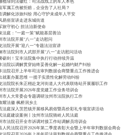
橄榄绿到法徽红：司法战线上的军人本色
役军属工伤被拒赔，企业告了人社局？
性调解化涉旅纠纷 用心守护未成年人平安
风易俗宣讲走进东城街道
军旅守初心 担法治新使命
泉法庭：“一庭一策”赋能基层善治
州市法院开展“八一”走访慰问
龙法院开展“迎八一”专题法治宣讲
钢市法院到市人武部开展“八一”走访慰问活动
暑砺剑！宝丰法院集中执行行动持续升温
丰法院以调解贯穿始终妥善化解一起婚约财产纠纷
丰法院召开上半年司法审判数据会商暨重点工作推进会
出就案办案思维 一揽子实质性化解劳动纠纷
龙法院院长朱正栩赴龙河街道人大代表联络站开展履职工作
州市法院开展2026年度党建工作业务培训会
州市人大常委会专题调研汝州市法院执行工作
旗耀法徽 枫桥润乡土
店法庭深入茨芭镇开展移风易俗暨高价彩礼专项宣讲活动
民法庭建设案例丨汝州市法院骑岭人民法庭
州市法院召开全市诉调对接工作站调解员培训会
县人民法院召开2026年第二季度表彰大会暨上半年审判数据会商会
龙法院召开2026年上半年司法审判数据会商暨重点工作推进会