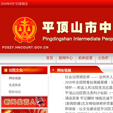
2026年8月7日星期五
首页
新闻中心
机构设置
公告栏
法院文化
网络视频
·
社会治理调音师 —— 汝州市
·
网络视频
·
2026年全国禁毒短视频展播
·
先进风采
·
情怀----郏县人民法院党员志
·
院长论坛
·
平顶山法院普法系列小短剧（
·
诵读原著 牢记嘱咐 锤炼忠诚
·
[新闻联播]北京锋锐律师所罪
·
郭保振：以文化建设提升法院