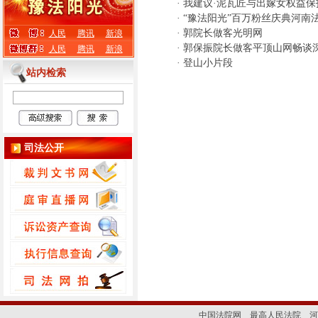
·
我建议·泥瓦匠与出嫁女权益保
·
“豫法阳光”百万粉丝庆典河南
·
郭院长做客光明网
人民
腾讯
新浪
·
郭保振院长做客平顶山网畅谈
人民
腾讯
新浪
·
登山小片段
站内检索
司法公开
中国法院网
最高人民法院
河